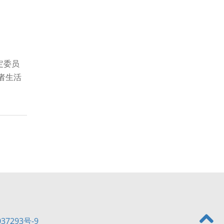
定委员
者生活
7293号-9