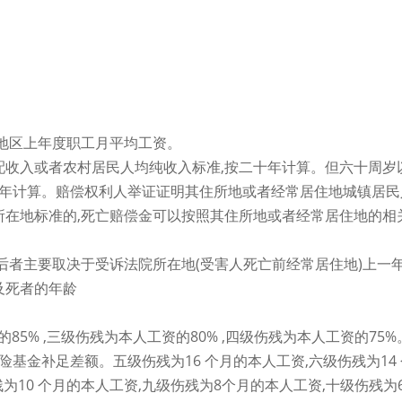
筹地区上年度职工月平均工资。
收入或者农村居民人均纯收入标准,按二十年计算。但六十周岁以
五年计算。赔偿权利人举证证明其住所地或者经常居住地城镇居民
所在地标准的,死亡赔偿金可以按照其住所地或者经常居住地的相
后者主要取决于受诉法院所在地(受害人死亡前经常居住地)上一
及死者的年龄
85% ,三级伤残为本人工资的80% ,四级伤残为本人工资的75
险基金补足差额。五级伤残为16 个月的本人工资,六级伤残为14
残为10 个月的本人工资,九级伤残为8个月的本人工资,十级伤残为