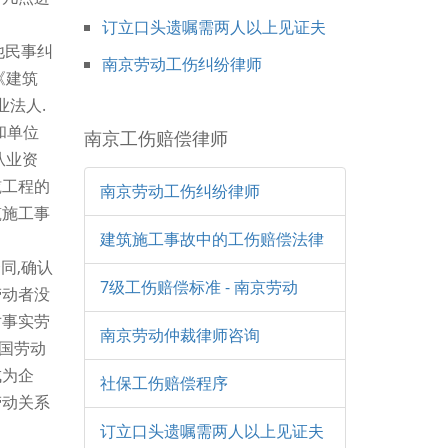
订立口头遗嘱需两人以上见证夫
他民事纠
南京劳动工伤纠纷律师
《建筑
法人.
和单位
南京工伤赔偿律师
从业资
揽工程的
南京劳动工伤纠纷律师
筑施工事
建筑施工事故中的工伤赔偿法律
同,确认
7级工伤赔偿标准 - 南京劳动
劳动者没
对事实劳
南京劳动仲裁律师咨询
国劳动
成为企
社保工伤赔偿程序
劳动关系
订立口头遗嘱需两人以上见证夫