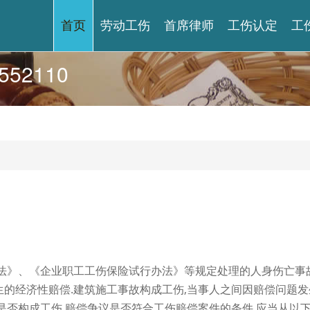
首页
劳动工伤
首席律师
工伤认定
工
52110
法》、《企业职工工伤保险试行办法》等规定处理的人身伤亡事故
的经济性赔偿.建筑施工事故构成工伤,当事人之间因赔偿问题发
是否构成工伤,赔偿争议是否符合工伤赔偿案件的条件,应当从以