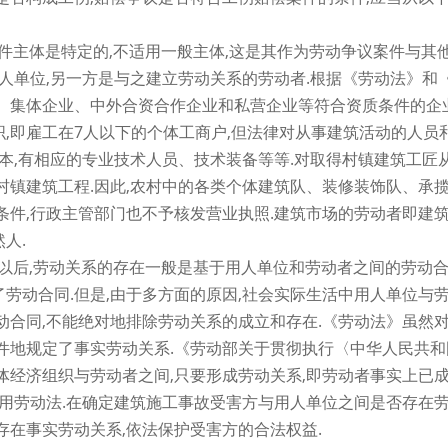
案件主体是特定的,不适用一般主体,这是其作为劳动争议案件与其
用人单位,另一方是与之建立劳动关系的劳动者.根据《劳动法》和
、集体企业、中外合资合作企业和私营企业等符合资质条件的企业
,即雇工在7人以下的个体工商户,但法律对从事建筑活动的人员
资本,有相应的专业技术人员、技术装备等等.对取得村镇建筑工匠
村镇建筑工程.因此,农村中的各类个体建筑队、装修装饰队、承
条件,行政主管部门也不予核发营业执照.建筑市场的劳动者即建
人.
施以后,劳动关系的存在一般是基于用人单位和劳动者之间的劳动合
劳动合同.但是,由于多方面的原因,社会实际生活中用人单位与
动合同,不能绝对地排除劳动关系的成立和存在.《劳动法》虽然
件地规定了事实劳动关系.《劳动部关于贯彻执行〈中华人民共和
体经济组织与劳动者之间,只要形成劳动关系,即劳动者事实上已
适用劳动法.在确定建筑施工事故受害方与用人单位之间是否存在
存在事实劳动关系,依法保护受害方的合法权益.